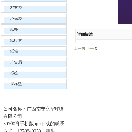
司-365
足
档案袋
球
环保袋
纸杯
详细描述
纸巾盒
上一页
下一页
纸箱
广告扇
标签
鼠标垫
联系365体育手机版app下载
公司名称：广西南宁永华印务
有限公司
365体育手机版app下载的联系
方式：
13788409531 谢生